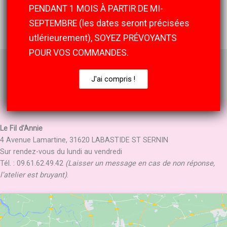
PENDANT 1 MOIS À PARTIR DE MI-
←
Article précédent
Article suivant
→
SEPTEMBRE (les dates seront précisées
utlérieurement), SOYEZ PRÉVOYANTS
POUR VOS COMMANDES.
J'ai compris !
Le Fil d’Annie
4 Avenue Lamartine, 31620 LABASTIDE ST SERNIN
Sur rendez-vous du lundi au vendredi
Tél. : 09.61.62.49.42
(Laisser un message en cas de non réponse,
l’atelier est bruyant)
.