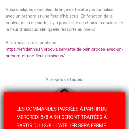
Voici quelques exemples de linge de toilette personnalisé
avec un prénom et une fleur d’hibiscus. En fonction de la
couleur de la serviette, il y a possibilité de choisir la couleur de
la fleur d’hibiscus afin qu’elle ressorte au mieux.
A retrouver sur la boutique :
https://lefildannie.fr/produit/serviette-de-bain-brodee-avec-un-
prenom-et-une-fleur-dhibiscus/
A propos de l'auteur
LES COMMANDES PASSÉES À PARTIR DU
MERCREDI 5/8 À 9H SERONT TRAITÉES À
Annie FICHOT
PARTIR DU 12/8 - L'ATELIER SERA FERMÉ