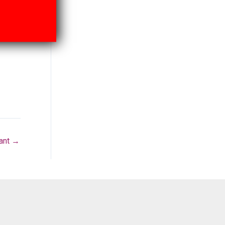
vant
→