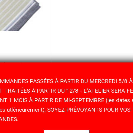
MMANDES PASSÉES À PARTIR DU MERCREDI 5/8 À
 TRAITÉES À PARTIR DU 12/8 - L'ATELIER SERA F
T 1 MOIS À PARTIR DE MI-SEPTEMBRE (les dates s
ées utlérieurement), SOYEZ PRÉVOYANTS POUR VOS
NDES.