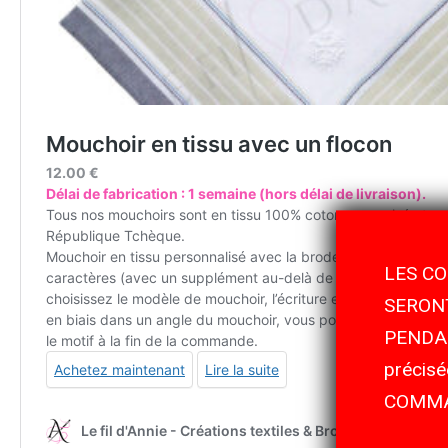
LES CO
SERONT
PENDAN
précis
COMMA