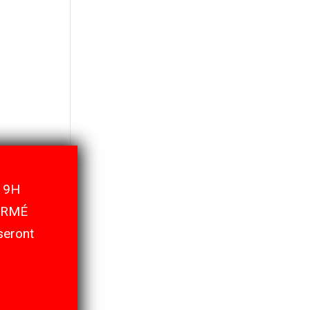
 9H
ERMÉ
eront