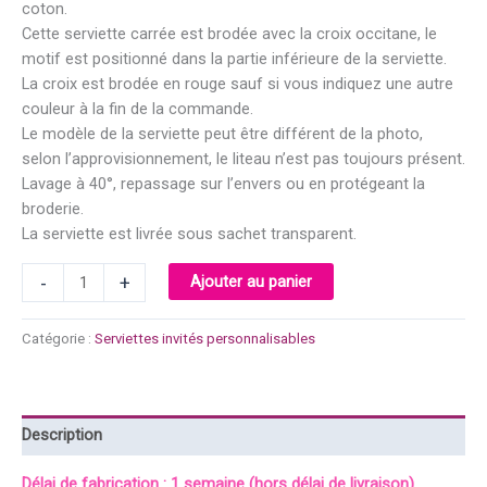
coton.
Cette serviette carrée est brodée avec la croix occitane, le
motif est positionné dans la partie inférieure de la serviette.
La croix est brodée en rouge sauf si vous indiquez une autre
couleur à la fin de la commande.
Le modèle de la serviette peut être différent de la photo,
selon l’approvisionnement, le liteau n’est pas toujours présent.
Lavage à 40°, repassage sur l’envers ou en protégeant la
broderie.
La serviette est livrée sous sachet transparent.
quantité
-
+
Ajouter au panier
de
Carré
Catégorie :
Serviettes invités personnalisables
éponge
brodé
avec
la
Description
croix
occitane
Délai de fabrication : 1 semaine (hors délai de livraison).