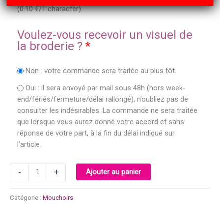
(
0.10
€
/1 character)
Voulez-vous recevoir un visuel de
la broderie ?
*
Non : votre commande sera traitée au plus tôt.
Oui : il sera envoyé par mail sous 48h (hors week-
end/fériés/fermeture/délai rallongé), n’oubliez pas de
consulter les indésirables. La commande ne sera traitée
que lorsque vous aurez donné votre accord et sans
réponse de votre part, à la fin du délai indiqué sur
l’article.
quantité
-
+
Ajouter au panier
de
Mouchoir
Catégorie :
Mouchoirs
brodé
avec