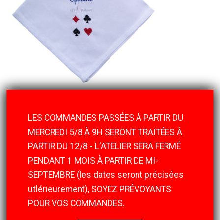
Nouveau motif dans la catégorie du linge de table avec les
symboles d’un jeu de cartes. Ce motif existe déjà dans le linge
LES COMMANDES PASSÉES À PARTIR DU
de toilette. Une cliente qui fête bientôt son anniversaire sur le
MERCREDI 5/8 À 9H SERONT TRAITÉES À
thème du casino souhaitait faire broder ce motif sur des
PARTIR DU 12/8 - L'ATELIER SERA FERMÉ
serviettes de table avec le prénom de chaque invité, ça va
faire une jolie tablée !
PENDANT 1 MOIS À PARTIR DE MI-
A retrouver sur la boutique en ligne :
SEPTEMBRE (les dates seront précisées
https://lefildannie.fr/produit/serviette-de-table-avec-les-
utlérieurement), SOYEZ PRÉVOYANTS
symboles-dun-jeu-de-cartes/
POUR VOS COMMANDES.